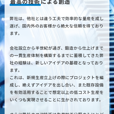
最高の技術
による創造
弊社は、他社とは違う工夫で効率的な量産を成し
遂げ、
国内外のお客様から絶大な信頼を得ており
ます。
会社設立から半世紀が過ぎ、鍛造から仕上げまで
の一貫生産体制を構築するまでに
蓄積してきた弊
社の経験は、新しいアイデアの基礎となっており
ます。
これは、新規生産立上げの際にプロジェクトを編
成し、絶えずアイデアを出し合い、
また既存設備
を有効活用することで想定以上の低コスト生産を
いくつも実現させることに
生かされております。